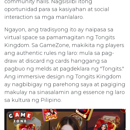
community halls. Nagsisilbi itong
oportunidad para sa kasiyahan at social
interaction sa mga manlalaro.
Ngayon, ang tradisyong ito ay naipasa sa
virtual space sa pamamagitan ng Tongits
Kingdom. Sa GameZone, makikita ng players
ang authentic rules ng laro: mula sa pag-
draw at discard ng cards hanggang sa
pagbuo ng melds at pagdeklara ng "Tongits."
Ang immersive design ng Tongits Kingdom
ay nagbibigay ng parehong saya at pagiging
makulay na sinasalamin ang essence ng laro
sa kultura ng Pilipino.