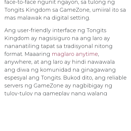
face-to-face ngunit ngayon, sa tulong ng
Tongits Kingdom sa GameZone, umiiral ito sa
mas malawak na digital setting.
Ang user-friendly interface ng Tongits
Kingdom ay nagsisiguro na ang laro ay
nananatiling tapat sa tradisyonal nitong
format. Maaaring
maglaro anytime
,
anywhere, at ang laro ay hindi nawawala
ang diwa ng komunidad na ginagawang
espesyal ang Tongits. Bukod dito, ang reliable
servers ng GameZone ay nagbibigay ng
tuloy-tuloy na gameplay nang walang
aberya, na pinapanatili ang fair play para sa
lahat ng manlalaro.
Tongits Kingdom: Preserving